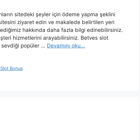
anların sitedeki şeyler için ödeme yapma şeklini
tesini ziyaret edin ve makalede belirtilen yeri
ediğimiz hakkında daha fazla bilgi edinebilirsiniz.
teri hizmetlerini arayabilirsiniz. Betves slot
ı sevdiği popüler …
Devamını oku…
 Slot Bonus