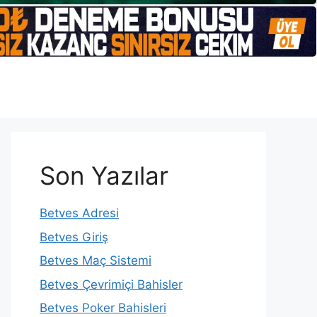
Son Yazılar
Betves Adresi
Betves Giriş
Betves Maç Sistemi
Betves Çevrimiçi Bahisler
Betves Poker Bahisleri