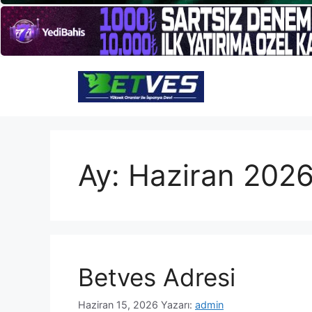
İçeriğe
atla
Ay:
Haziran 202
Betves Adresi
Haziran 15, 2026
Yazarı:
admin