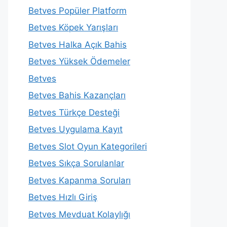
Betves Popüler Platform
Betves Köpek Yarışları
Betves Halka Açık Bahis
Betves Yüksek Ödemeler
Betves
Betves Bahis Kazançları
Betves Türkçe Desteği
Betves Uygulama Kayıt
Betves Slot Oyun Kategorileri
Betves Sıkça Sorulanlar
Betves Kapanma Soruları
Betves Hızlı Giriş
Betves Mevduat Kolaylığı