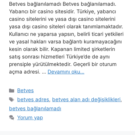
Betves bağlanılamadı Betves bağlanılamadı.
Yabancı bir casino sitesidir. Türkiye, yabancı
casino sitelerini ve yasa dışı casino sitelerini
yasa dışı casino siteleri olarak tanımlamaktadır.
Kullanıcı ne yaparsa yapsın, belirli ticari yetkileri
ve yasal hakları varsa bağlantı kuramayacağını
kesin olarak bilir. Kapanan limited şirketlerin
satış sonrası hizmetleri Türkiye’de de aynı
prensiple yürütülmektedir. Geçerli bir oturum
açma adresi. …
Devamını oku…
Kategoriler
Betves
Etiketler
betves adres
,
betves alan adı değişiklikleri
,
betves bağlanılamadı
Yorum yap