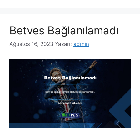
Betves Bağlanılamadı
Ağustos 16, 2023
Yazarı:
admin