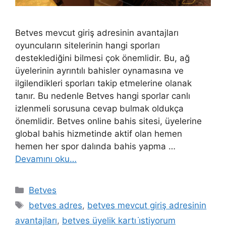
Betves mevcut giriş adresinin avantajları
oyuncuların sitelerinin hangi sporları
desteklediğini bilmesi çok önemlidir. Bu, ağ
üyelerinin ayrıntılı bahisler oynamasına ve
ilgilendikleri sporları takip etmelerine olanak
tanır. Bu nedenle Betves hangi sporlar canlı
izlenmeli sorusuna cevap bulmak oldukça
önemlidir. Betves online bahis sitesi, üyelerine
global bahis hizmetinde aktif olan hemen
hemen her spor dalında bahis yapma …
Devamını oku…
Kategoriler
Betves
Etiketler
betves adres
,
betves mevcut giriş adresinin
avantajları
,
betves üyelik kartı i̇stiyorum