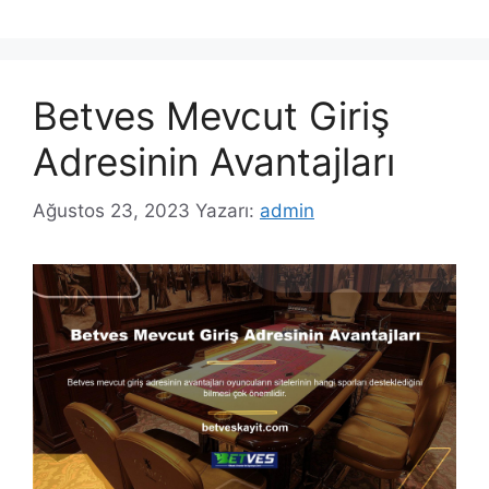
Betves Mevcut Giriş
Adresinin Avantajları
Ağustos 23, 2023
Yazarı:
admin