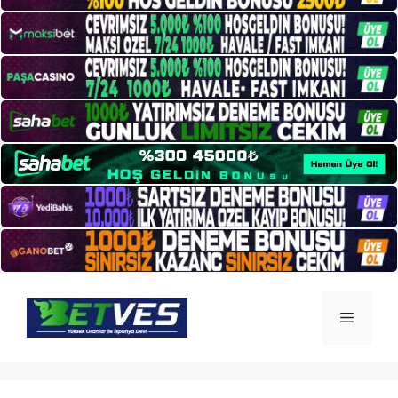
İçeriğe
atla
Menü