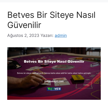
Betves Bir Siteye Nasıl
Güvenilir
Ağustos 2, 2023
Yazarı:
admin