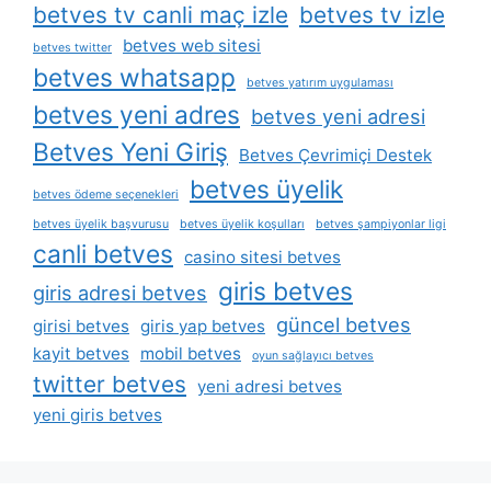
betves tv canli maç izle
betves tv izle
betves web sitesi
betves twitter
betves whatsapp
betves yatırım uygulaması
betves yeni adres
betves yeni adresi
Betves Yeni Giriş
Betves Çevrimiçi Destek
betves üyelik
betves ödeme seçenekleri
betves üyelik başvurusu
betves üyelik koşulları
betves şampiyonlar ligi
canli betves
casino sitesi betves
giris betves
giris adresi betves
güncel betves
girisi betves
giris yap betves
kayit betves
mobil betves
oyun sağlayıcı betves
twitter betves
yeni adresi betves
yeni giris betves