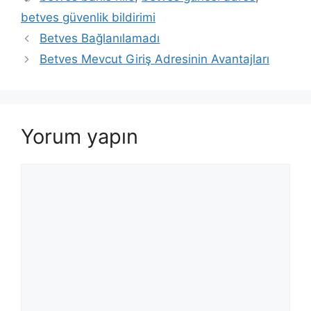
betves güvenlik bildirimi
Betves Bağlanılamadı
Betves Mevcut Giriş Adresinin Avantajları
Yorum yapın
Yorum