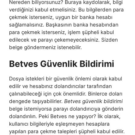
Nereden biliyorsunuz? Buraya kaydolarak, bilgi
verdiğinizi kabul etmelisiniz. Bu bilgilerden para
çekmek isterseniz, uygun bir banka hesabı
sağlamalısınız. Başkasının banka hesabından
para çekmek isterseniz, işlem şüpheli kabul
edilecek ve parayı çekemeyeceksiniz. Sizden
belge göndermeniz istenebilir.
Betves Güvenlik Bildirimi
Dosya istekleri bir güvenlik önlemi olarak kabul
edilir ve hesabınız dolandırıcılar tarafından
çalınabileceği için çok önemlidir. Binlerce doları
dengede taşıyabilirler.
Betves güvenlik bildirimi
belge istemiyorsa parayı dolandırıcıya gönderin
dolandırılın. Peki Betves ne yapıyor? İlk olarak,
kullanıcı bilgileriyle eşleşmeyen hesaplara
yapılan para çekme talepleri şüpheli kabul edilir.