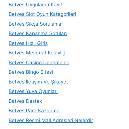
Betves Uygulama Kayıt
Betves Slot Oyun Kategorileri
Betves Sıkça Sorulanlar
Betves Kapanma Soruları
Betves Hızlı Giriş
Betves Mevduat Kolaylığı
Betves Casino Denemeleri
Betves Bingo Sitesi
Betves İletişim Ve Şikayet
Betves Yuva Oyunları
Betves Destek
Betves Para Kazanma
Betves Resmi Mail Adresleri Nelerdir