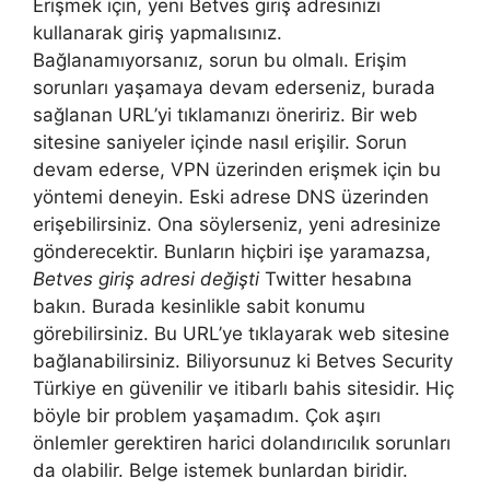
Erişmek için, yeni Betves giriş adresinizi
kullanarak giriş yapmalısınız.
Bağlanamıyorsanız, sorun bu olmalı. Erişim
sorunları yaşamaya devam ederseniz, burada
sağlanan URL’yi tıklamanızı öneririz. Bir web
sitesine saniyeler içinde nasıl erişilir. Sorun
devam ederse, VPN üzerinden erişmek için bu
yöntemi deneyin. Eski adrese DNS üzerinden
erişebilirsiniz. Ona söylerseniz, yeni adresinize
gönderecektir. Bunların hiçbiri işe yaramazsa,
Betves giriş adresi değişti
Twitter hesabına
bakın. Burada kesinlikle sabit konumu
görebilirsiniz. Bu URL’ye tıklayarak web sitesine
bağlanabilirsiniz. Biliyorsunuz ki Betves Security
Türkiye en güvenilir ve itibarlı bahis sitesidir. Hiç
böyle bir problem yaşamadım. Çok aşırı
önlemler gerektiren harici dolandırıcılık sorunları
da olabilir. Belge istemek bunlardan biridir.