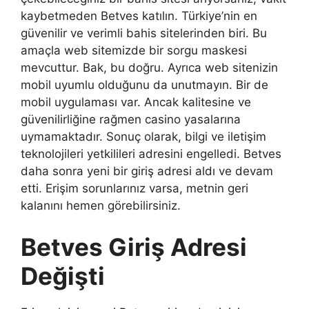
kaybetmeden Betves katılın. Türkiye’nin en
güvenilir ve verimli bahis sitelerinden biri. Bu
amaçla web sitemizde bir sorgu maskesi
mevcuttur. Bak, bu doğru. Ayrıca web sitenizin
mobil uyumlu olduğunu da unutmayın. Bir de
mobil uygulaması var. Ancak kalitesine ve
güvenilirliğine rağmen casino yasalarına
uymamaktadır. Sonuç olarak, bilgi ve iletişim
teknolojileri yetkilileri adresini engelledi. Betves
daha sonra yeni bir giriş adresi aldı ve devam
etti. Erişim sorunlarınız varsa, metnin geri
kalanını hemen görebilirsiniz.
Betves Giriş Adresi
Değişti