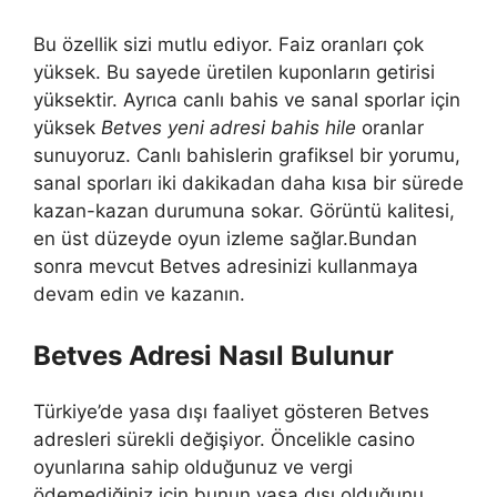
Bu özellik sizi mutlu ediyor. Faiz oranları çok
yüksek. Bu sayede üretilen kuponların getirisi
yüksektir. Ayrıca canlı bahis ve sanal sporlar için
yüksek
Betves yeni adresi bahis hile
oranlar
sunuyoruz. Canlı bahislerin grafiksel bir yorumu,
sanal sporları iki dakikadan daha kısa bir sürede
kazan-kazan durumuna sokar. Görüntü kalitesi,
en üst düzeyde oyun izleme sağlar.Bundan
sonra mevcut Betves adresinizi kullanmaya
devam edin ve kazanın.
Betves Adresi Nasıl Bulunur
Türkiye’de yasa dışı faaliyet gösteren Betves
adresleri sürekli değişiyor. Öncelikle casino
oyunlarına sahip olduğunuz ve vergi
ödemediğiniz için bunun yasa dışı olduğunu