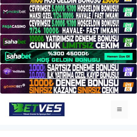
İçeriğe
atla
Menü