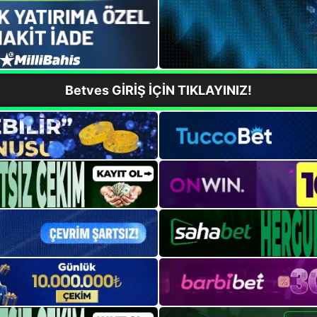
Betves GİRİŞ İÇİN TIKLAYINIZ!