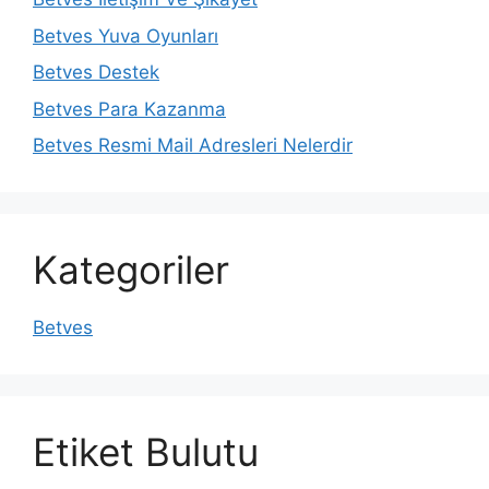
Betves Yuva Oyunları
Betves Destek
Betves Para Kazanma
Betves Resmi Mail Adresleri Nelerdir
Kategoriler
Betves
Etiket Bulutu