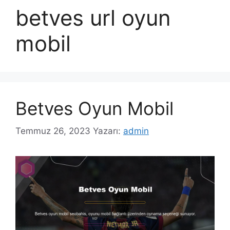
betves url oyun
mobil
Betves Oyun Mobil
Temmuz 26, 2023
Yazarı:
admin