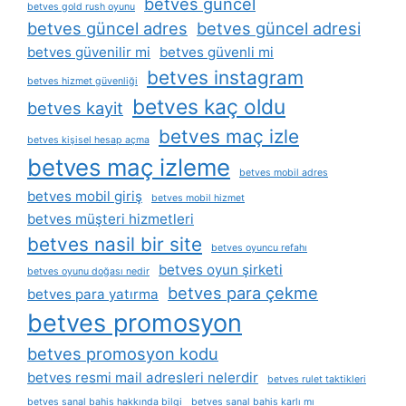
betves güncel
betves gold rush oyunu
betves güncel adres
betves güncel adresi
betves güvenilir mi
betves güvenli mi
betves instagram
betves hizmet güvenliği
betves kaç oldu
betves kayit
betves maç izle
betves kişisel hesap açma
betves maç izleme
betves mobil adres
betves mobil giriş
betves mobil hizmet
betves müşteri hizmetleri
betves nasil bir site
betves oyuncu refahı
betves oyun şirketi
betves oyunu doğası nedir
betves para çekme
betves para yatırma
betves promosyon
betves promosyon kodu
betves resmi mail adresleri nelerdir
betves rulet taktikleri
betves sanal bahis hakkında bilgi
betves sanal bahis karlı mı