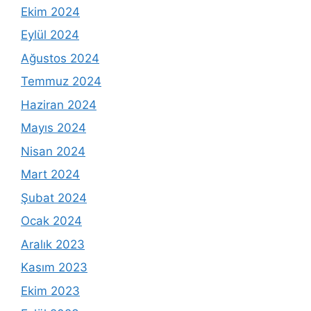
Ekim 2024
Eylül 2024
Ağustos 2024
Temmuz 2024
Haziran 2024
Mayıs 2024
Nisan 2024
Mart 2024
Şubat 2024
Ocak 2024
Aralık 2023
Kasım 2023
Ekim 2023