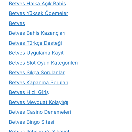
Betves Halka Açık Bahis
Betves Yüksek Ödemeler
Betves
Betves Bahis Kazançları
Betves Türkçe Desteği
Betves Uygulama Kayıt
Betves Slot Oyun Kategorileri
Betves Sıkça Sorulanlar
Betves Kapanma Soruları
Betves Hızlı Giriş
Betves Mevduat Kolaylığı
Betves Casino Denemeleri
Betves Bingo Sitesi
Betves İletişim Ve Şikayet