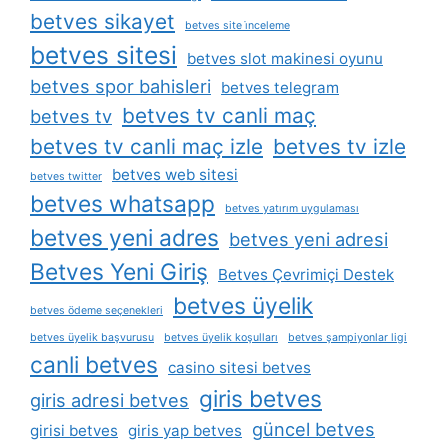
betves sikayet
betves site i̇nceleme
betves sitesi
betves slot makinesi oyunu
betves spor bahisleri
betves telegram
betves tv canli maç
betves tv
betves tv canli maç izle
betves tv izle
betves web sitesi
betves twitter
betves whatsapp
betves yatırım uygulaması
betves yeni adres
betves yeni adresi
Betves Yeni Giriş
Betves Çevrimiçi Destek
betves üyelik
betves ödeme seçenekleri
betves üyelik başvurusu
betves üyelik koşulları
betves şampiyonlar ligi
canli betves
casino sitesi betves
giris betves
giris adresi betves
güncel betves
girisi betves
giris yap betves