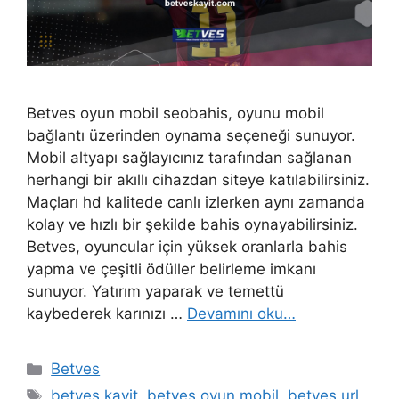
Betves oyun mobil seobahis, oyunu mobil
bağlantı üzerinden oynama seçeneği sunuyor.
Mobil altyapı sağlayıcınız tarafından sağlanan
herhangi bir akıllı cihazdan siteye katılabilirsiniz.
Maçları hd kalitede canlı izlerken aynı zamanda
kolay ve hızlı bir şekilde bahis oynayabilirsiniz.
Betves, oyuncular için yüksek oranlarla bahis
yapma ve çeşitli ödüller belirleme imkanı
sunuyor. Yatırım yaparak ve temettü
kaybederek karınızı …
Devamını oku…
Kategoriler
Betves
Etiketler
betves kayit
,
betves oyun mobil
,
betves url