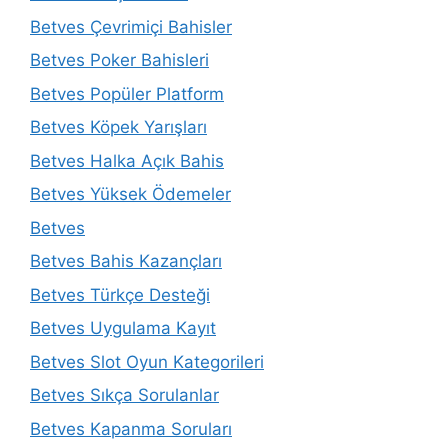
Betves Çevrimiçi Bahisler
Betves Poker Bahisleri
Betves Popüler Platform
Betves Köpek Yarışları
Betves Halka Açık Bahis
Betves Yüksek Ödemeler
Betves
Betves Bahis Kazançları
Betves Türkçe Desteği
Betves Uygulama Kayıt
Betves Slot Oyun Kategorileri
Betves Sıkça Sorulanlar
Betves Kapanma Soruları