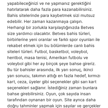
yapabileceğinizi ve ne yapmanız gerektiğini
hatırlatarak daha fazla para kazanabilirsiniz.
Bahis sitelerinde para kaybetmek sizi mutsuz
edebilir. Her zaman kazanmaya çalışın.
Herhangi bir zorlukla karşılaştığınızda Betves
size yardımcı olacaktır. Betves bahis türleri,
birbirlerine yeni oranlar ve farklı spor oyunları ile
rekabet etmek için bu bölümlerde canlı bahis
siteleri türleri. Futbol, basketbol, voleybol,
hentbol, masa tenisi, Amerikan futbolu ve
voleybol gibi her ay birçok şeye bahse gireriz.
Bu tür bahisler arasında, ilk yarı sonuç, ikinci
yarı sonucu, takımın attığı en fazla hedef, kırmızı
kart, ceza, üyeler gibi seçenekler gibi sarı kart
seçenekleri sağlanır. İstediğiniz zaman bunlara
bahse girebilirsiniz. Oyun, çok sayıda insan
tarafından oynanan bir oyun. Site ayrıca daha
doğru tahminler yapmak için sayılar ve gerçekler