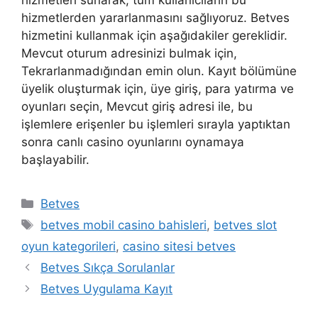
hizmetlerden yararlanmasını sağlıyoruz. Betves
hizmetini kullanmak için aşağıdakiler gereklidir.
Mevcut oturum adresinizi bulmak için,
Tekrarlanmadığından emin olun. Kayıt bölümüne
üyelik oluşturmak için, üye giriş, para yatırma ve
oyunları seçin, Mevcut giriş adresi ile, bu
işlemlere erişenler bu işlemleri sırayla yaptıktan
sonra canlı casino oyunlarını oynamaya
başlayabilir.
Kategoriler
Betves
Etiketler
betves mobil casino bahisleri
,
betves slot
oyun kategorileri
,
casino sitesi betves
Betves Sıkça Sorulanlar
Betves Uygulama Kayıt