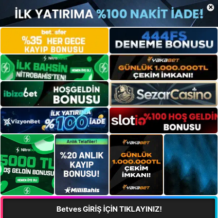
×
Betves GİRİŞ İÇİN TIKLAYINIZ!