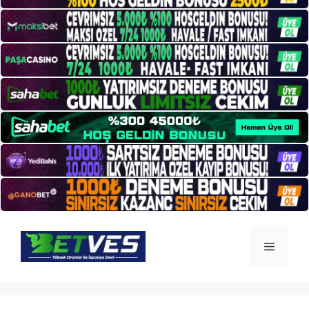
İçeriğe
atla
Menü