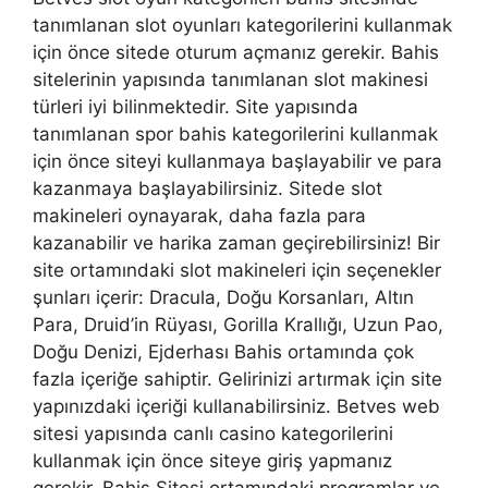
tanımlanan slot oyunları kategorilerini kullanmak
için önce sitede oturum açmanız gerekir. Bahis
sitelerinin yapısında tanımlanan slot makinesi
türleri iyi bilinmektedir. Site yapısında
tanımlanan spor bahis kategorilerini kullanmak
için önce siteyi kullanmaya başlayabilir ve para
kazanmaya başlayabilirsiniz. Sitede slot
makineleri oynayarak, daha fazla para
kazanabilir ve harika zaman geçirebilirsiniz! Bir
site ortamındaki slot makineleri için seçenekler
şunları içerir: Dracula, Doğu Korsanları, Altın
Para, Druid’in Rüyası, Gorilla Krallığı, Uzun Pao,
Doğu Denizi, Ejderhası Bahis ortamında çok
fazla içeriğe sahiptir. Gelirinizi artırmak için site
yapınızdaki içeriği kullanabilirsiniz. Betves web
sitesi yapısında canlı casino kategorilerini
kullanmak için önce siteye giriş yapmanız