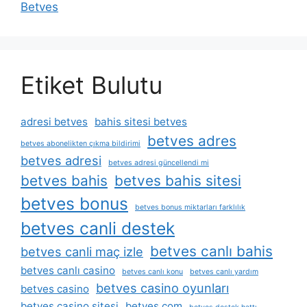
Betves
Etiket Bulutu
adresi betves
bahis sitesi betves
betves adres
betves abonelikten çıkma bildirimi
betves adresi
betves adresi güncellendi mi
betves bahis
betves bahis sitesi
betves bonus
betves bonus miktarları farklılık
betves canli destek
betves canlı bahis
betves canli maç izle
betves canlı casino
betves canlı konu
betves canlı yardım
betves casino oyunları
betves casino
betves casino sitesi
betves com