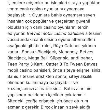
işlemlere erişenler bu işlemleri sırayla yaptıktan
sonra canlı casino oyunlarını oynamaya
başlayabilir. Oyunlara bahis oynamayı seven
insanlar, çok popüler ve gerçekten güvenli
oldukları için canlı casino oyunlarını tercih
ediyorlar.
Betves mobil casino bahisleri
sitesinin
vücudundaki canlı casino oyunu alternatifleri
aşağıdaki gibidir, rulet, Rüya Catcher, yıldırım
zarları, Sonsuz Blackjack, Monopoly, Betves
Blackjack, Mega Ball, Süper sic, andi bahar,
Teen Party 3 Kartı, Catter 3 To Tween Betves
mobil casino bahisleri, önce siteye erişmelisiniz.
Bahis sitesine eriştikten sonra, siteyi aksilik
olmadan kullanmaya başlayabilir ve
kazançlarınızı artırabilirsiniz. Bahis alanının
yapısında belirlenen içerikler çok tanınır.
Sitedeki içeriğe erişmek için önce oturum
açmanız gerekir. Birçok insanın zevk aldığı