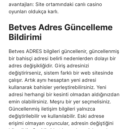
avantajları: Site ortamındaki canlı casino
oyunları oldukça karlı.
Betves Adres Güncelleme
Bildirimi
Betves ADRES bilgileri güncellenir, güncellenmiş
bir bahisçi adresi belirli nedenlerden dolayı bir
adres değişikliğidir. Giriş adresinizi
değiştirirseniz, sistem farklı bir web sitesinde
çalışır. Artık aynı hesaptan yeni adresi
kullanarak bahisler yerleştirebilirsiniz. Yeni
adresi herhangi bir kesinti olmadan aldığınızdan
emin olabilirsiniz. Meşru bir yer seçmelisiniz.
Güncellenmiş iletişim bilgileri yalnızca
değiştirilebilir ve kullanılabilir. Eski adrese
erişimi olmayan oyuncular, adresin değiştiğini