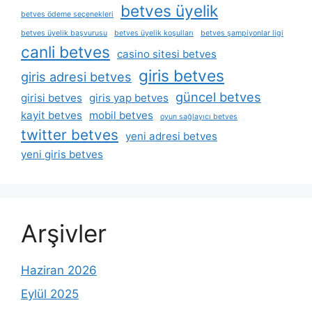
betves üyelik
betves ödeme seçenekleri
betves üyelik başvurusu
betves üyelik koşulları
betves şampiyonlar ligi
canli betves
casino sitesi betves
giris betves
giris adresi betves
güncel betves
girisi betves
giris yap betves
kayit betves
mobil betves
oyun sağlayıcı betves
twitter betves
yeni adresi betves
yeni giris betves
Arşivler
Haziran 2026
Eylül 2025