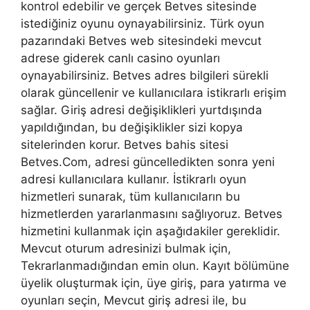
kontrol edebilir ve gerçek Betves sitesinde
istediğiniz oyunu oynayabilirsiniz. Türk oyun
pazarındaki Betves web sitesindeki mevcut
adrese giderek canlı casino oyunları
oynayabilirsiniz. Betves adres bilgileri sürekli
olarak güncellenir ve kullanıcılara istikrarlı erişim
sağlar. Giriş adresi değişiklikleri yurtdışında
yapıldığından, bu değişiklikler sizi kopya
sitelerinden korur. Betves bahis sitesi
Betves.Com, adresi güncelledikten sonra yeni
adresi kullanıcılara kullanır. İstikrarlı oyun
hizmetleri sunarak, tüm kullanıcıların bu
hizmetlerden yararlanmasını sağlıyoruz. Betves
hizmetini kullanmak için aşağıdakiler gereklidir.
Mevcut oturum adresinizi bulmak için,
Tekrarlanmadığından emin olun. Kayıt bölümüne
üyelik oluşturmak için, üye giriş, para yatırma ve
oyunları seçin, Mevcut giriş adresi ile, bu