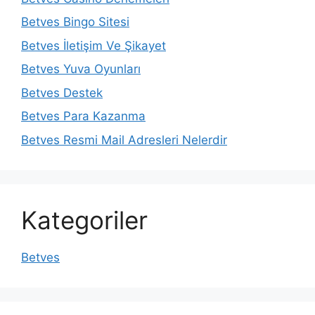
Betves Bingo Sitesi
Betves İletişim Ve Şikayet
Betves Yuva Oyunları
Betves Destek
Betves Para Kazanma
Betves Resmi Mail Adresleri Nelerdir
Kategoriler
Betves