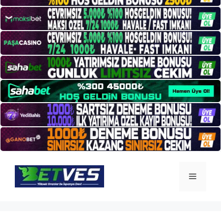
İçeriğe
atla
Menü