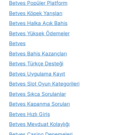
Betves Popüler Platform
Betves Köpek Yarışları
Betves Halka Açık Bahis
Betves Yüksek Ödemeler
Betves
Betves Bahis Kazançları
Betves Türkçe Desteği
Betves Uygulama Kayıt
Betves Slot Oyun Kategorileri
Betves Sıkça Sorulanlar
Betves Kapanma Soruları
Betves Hızlı Giriş
Betves Mevduat Kolaylığı
Betves Casino Denemeleri