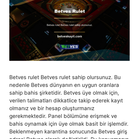
Betves rulet Betves rulet sahip olursunuz. Bu
nedenle Betves dünyanın en uygun oranlara
sahip bahis şirketidir. Betves üye olmak için,
verilen talimatları dikkatlice takip ederek kayıt
olmanız ve bir hesap oluşturmanız
gerekmektedir. Panel bölümüne erişmek ve
bahis oynamak için üye olmak basit bir işlemdir.
Beklenmeyen karantina sonucunda Betves giriş