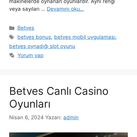
makinelerde oynanan oyunlardır. Aynı rengi
veya sayıları …
Devamını oku…
Kategoriler
Betves
Etiketler
betves bonus
,
betves mobil uygulaması
,
betves oynadığı slot oyunu
Yorum yap
Betves Canlı Casino
Oyunları
Nisan 6, 2024
Yazarı:
admin