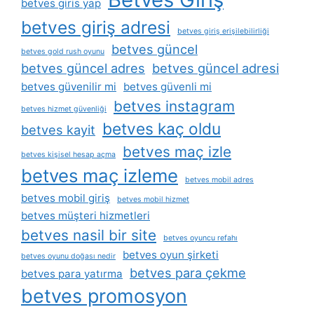
betves giris yap
betves giriş adresi
betves giriş erişilebilirliği
betves güncel
betves gold rush oyunu
betves güncel adres
betves güncel adresi
betves güvenilir mi
betves güvenli mi
betves instagram
betves hizmet güvenliği
betves kaç oldu
betves kayit
betves maç izle
betves kişisel hesap açma
betves maç izleme
betves mobil adres
betves mobil giriş
betves mobil hizmet
betves müşteri hizmetleri
betves nasil bir site
betves oyuncu refahı
betves oyun şirketi
betves oyunu doğası nedir
betves para çekme
betves para yatırma
betves promosyon