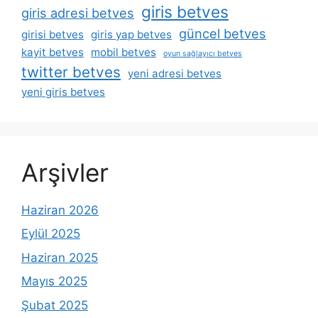
giris betves
giris adresi betves
güncel betves
girisi betves
giris yap betves
kayit betves
mobil betves
oyun sağlayıcı betves
twitter betves
yeni adresi betves
yeni giris betves
Arşivler
Haziran 2026
Eylül 2025
Haziran 2025
Mayıs 2025
Şubat 2025