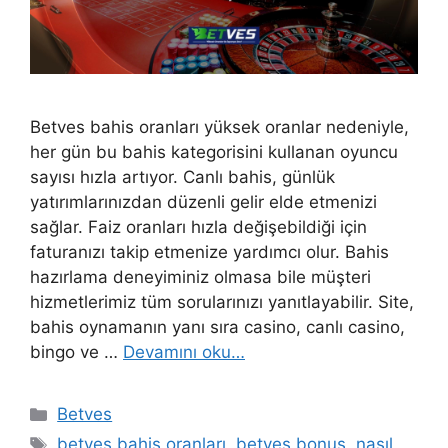
Betves bahis oranları yüksek oranlar nedeniyle,
her gün bu bahis kategorisini kullanan oyuncu
sayısı hızla artıyor. Canlı bahis, günlük
yatırımlarınızdan düzenli gelir elde etmenizi
sağlar. Faiz oranları hızla değişebildiği için
faturanızı takip etmenize yardımcı olur. Bahis
hazırlama deneyiminiz olmasa bile müşteri
hizmetlerimiz tüm sorularınızı yanıtlayabilir. Site,
bahis oynamanın yanı sıra casino, canlı casino,
bingo ve …
Devamını oku…
Kategoriler
Betves
Etiketler
betves bahis oranları
,
betves bonus
,
nasıl