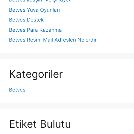
Betves Yuva Oyunları
Betves Destek
Betves Para Kazanma
Betves Resmi Mail Adresleri Nelerdir
Kategoriler
Betves
Etiket Bulutu