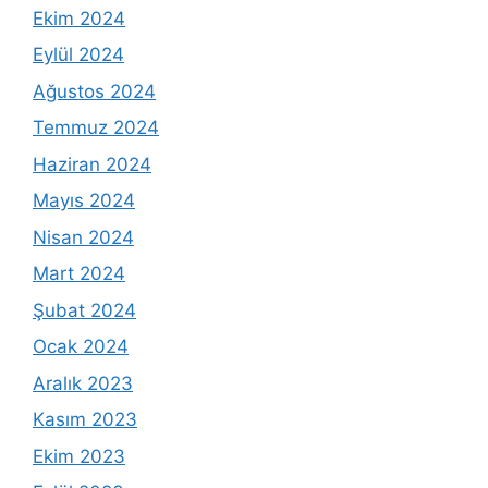
Ekim 2024
Eylül 2024
Ağustos 2024
Temmuz 2024
Haziran 2024
Mayıs 2024
Nisan 2024
Mart 2024
Şubat 2024
Ocak 2024
Aralık 2023
Kasım 2023
Ekim 2023