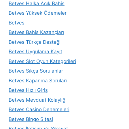
Betves Halka Açık Bahis
Betves Yüksek Ödemeler
Betves
Betves Bahis Kazançları
Betves Türkçe Desteği
Betves Uygulama Kayıt
Betves Slot Oyun Kategorileri
Betves Sıkça Sorulanlar
Betves Kapanma Soruları
Betves Hızlı Giriş
Betves Mevduat Kolaylığı
Betves Casino Denemeleri
Betves Bingo Sitesi
Betves İletişim Ve Şikayet