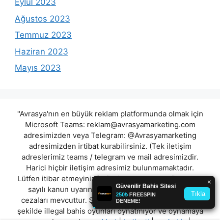
Eylül 2023
Ağustos 2023
Temmuz 2023
Haziran 2023
Mayıs 2023
"Avrasya'nın en büyük reklam platformunda olmak için
Microsoft Teams:
reklam@avrasyamarketing.com
adresimizden veya Telegram: @Avrasyamarketing
adresimizden irtibat kurabilirsiniz. (Tek iletişim
adreslerimiz teams / telegram ve mail adresimizdir.
Harici hiçbir iletişim adresimiz bulunmamaktadır.
Lütfen itibar etmeyiniz.) Türkiye yasalarına göre 7258
sayılı kanun uyarınca yasa dışı bahis oynamanın
cezaları mevcuttur. Şu an bulunduğunuz site hiç bir
şekilde illegal bahis oyunları oynatmıyor ve oynamaya