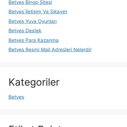
Betves Bingo Sitesi
Betves İletişim Ve Şikayet
Betves Yuva Oyunları
Betves Destek
Betves Para Kazanma
Betves Resmi Mail Adresleri Nelerdir
Kategoriler
Betves