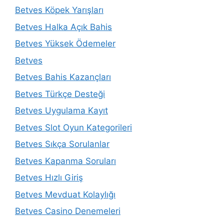
Betves Köpek Yarışları
Betves Halka Açık Bahis
Betves Yüksek Ödemeler
Betves
Betves Bahis Kazançları
Betves Türkçe Desteği
Betves Uygulama Kayıt
Betves Slot Oyun Kategorileri
Betves Sıkça Sorulanlar
Betves Kapanma Soruları
Betves Hızlı Giriş
Betves Mevduat Kolaylığı
Betves Casino Denemeleri