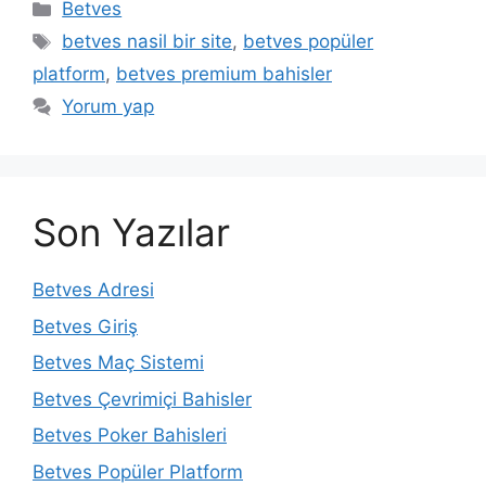
Kategoriler
Betves
Etiketler
betves nasil bir site
,
betves popüler
platform
,
betves premium bahisler
Yorum yap
Son Yazılar
Betves Adresi
Betves Giriş
Betves Maç Sistemi
Betves Çevrimiçi Bahisler
Betves Poker Bahisleri
Betves Popüler Platform