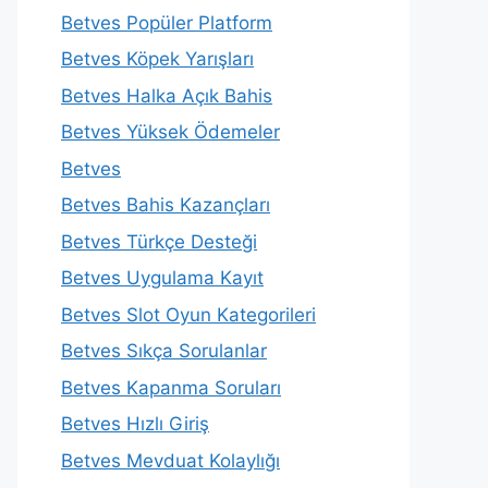
Betves Popüler Platform
Betves Köpek Yarışları
Betves Halka Açık Bahis
Betves Yüksek Ödemeler
Betves
Betves Bahis Kazançları
Betves Türkçe Desteği
Betves Uygulama Kayıt
Betves Slot Oyun Kategorileri
Betves Sıkça Sorulanlar
Betves Kapanma Soruları
Betves Hızlı Giriş
Betves Mevduat Kolaylığı