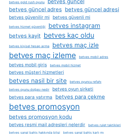
betves güncel
betves gold rush oyunu
betves güncel adres
betves güncel adresi
betves güvenilir mi
betves güvenli mi
betves instagram
betves hizmet güvenliği
betves kaç oldu
betves kayit
betves maç izle
betves kişisel hesap açma
betves maç izleme
betves mobil adres
betves mobil giriş
betves mobil hizmet
betves müşteri hizmetleri
betves nasil bir site
betves oyuncu refahı
betves oyun şirketi
betves oyunu doğası nedir
betves para çekme
betves para yatırma
betves promosyon
betves promosyon kodu
betves resmi mail adresleri nelerdir
betves rulet taktikleri
betves sanal bahis hakkında bilgi
betves sanal bahis karlı mı