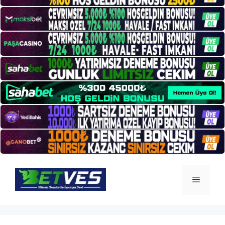
İçeriğe
atla
Menü