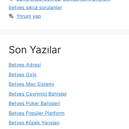
betves sıkça sorulanlar
Yorum yap
Son Yazılar
Betves Adresi
Betves Giriş
Betves Maç Sistemi
Betves Çevrimiçi Bahisler
Betves Poker Bahisleri
Betves Popüler Platform
Betves Köpek Yarışları