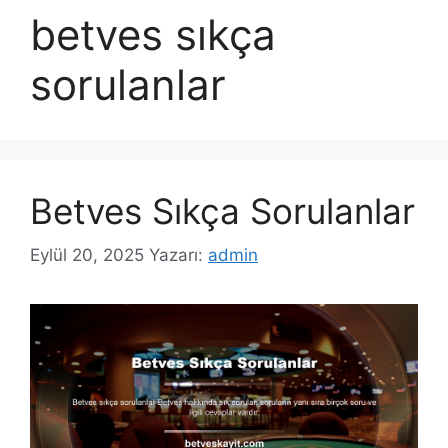
betves sıkça
sorulanlar
Betves Sıkça Sorulanlar
Eylül 20, 2025
Yazarı:
admin