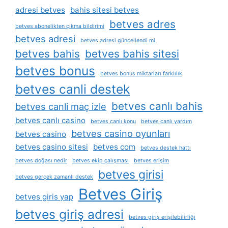
adresi betves
bahis sitesi betves
betves adres
betves abonelikten çıkma bildirimi
betves adresi
betves adresi güncellendi mi
betves bahis
betves bahis sitesi
betves bonus
betves bonus miktarları farklılık
betves canli destek
betves canlı bahis
betves canli maç izle
betves canlı casino
betves canlı konu
betves canlı yardım
betves casino oyunları
betves casino
betves casino sitesi
betves com
betves destek hattı
betves doğası nedir
betves ekip çalışması
betves erişim
betves girisi
betves gerçek zamanlı destek
Betves Giriş
betves giris yap
betves giriş adresi
betves giriş erişilebilirliği