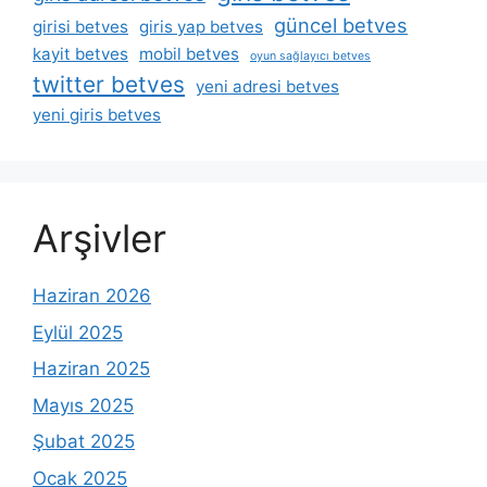
güncel betves
girisi betves
giris yap betves
kayit betves
mobil betves
oyun sağlayıcı betves
twitter betves
yeni adresi betves
yeni giris betves
Arşivler
Haziran 2026
Eylül 2025
Haziran 2025
Mayıs 2025
Şubat 2025
Ocak 2025