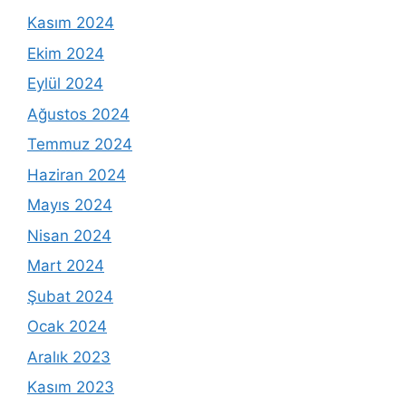
Kasım 2024
Ekim 2024
Eylül 2024
Ağustos 2024
Temmuz 2024
Haziran 2024
Mayıs 2024
Nisan 2024
Mart 2024
Şubat 2024
Ocak 2024
Aralık 2023
Kasım 2023