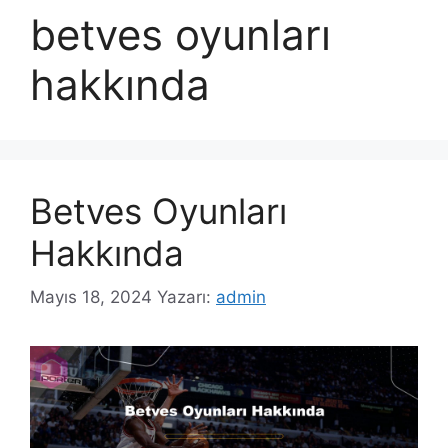
betves oyunları
hakkında
Betves Oyunları
Hakkında
Mayıs 18, 2024
Yazarı:
admin