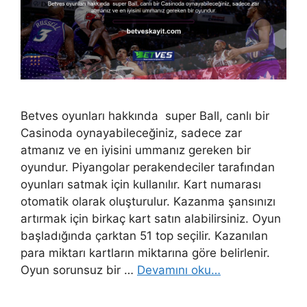
Betves oyunları hakkında super Ball, canlı bir
Casinoda oynayabileceğiniz, sadece zar
atmanız ve en iyisini ummanız gereken bir
oyundur. Piyangolar perakendeciler tarafından
oyunları satmak için kullanılır. Kart numarası
otomatik olarak oluşturulur. Kazanma şansınızı
artırmak için birkaç kart satın alabilirsiniz. Oyun
başladığında çarktan 51 top seçilir. Kazanılan
para miktarı kartların miktarına göre belirlenir.
Oyun sorunsuz bir …
Devamını oku…