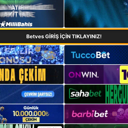
Betves GİRİŞ İÇİN TIKLAYINIZ!