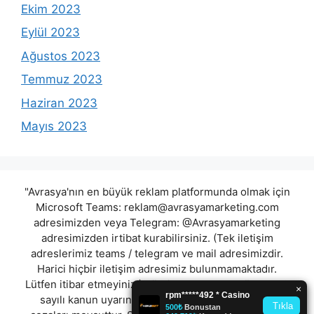
Ekim 2023
Eylül 2023
Ağustos 2023
Temmuz 2023
Haziran 2023
Mayıs 2023
"Avrasya'nın en büyük reklam platformunda olmak için
Microsoft Teams:
reklam@avrasyamarketing.com
adresimizden veya Telegram: @Avrasyamarketing
adresimizden irtibat kurabilirsiniz. (Tek iletişim
adreslerimiz teams / telegram ve mail adresimizdir.
Harici hiçbir iletişim adresimiz bulunmamaktadır.
Lütfen itibar etmeyiniz.) Türkiye yasalarına göre 7258
sayılı kanun uyarınca yasa dışı bahis oynamanın