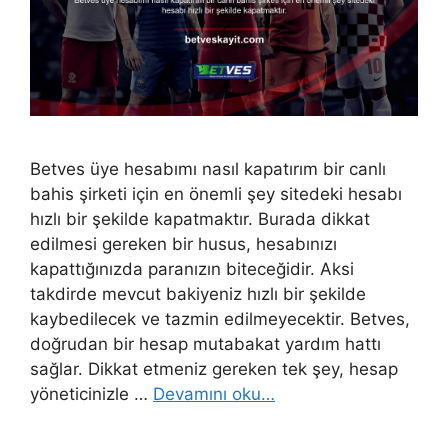
Betves üye hesabımı nasıl kapatırım bir canlı
bahis şirketi için en önemli şey sitedeki hesabı
hızlı bir şekilde kapatmaktır. Burada dikkat
edilmesi gereken bir husus, hesabınızı
kapattığınızda paranızın biteceğidir. Aksi
takdirde mevcut bakiyeniz hızlı bir şekilde
kaybedilecek ve tazmin edilmeyecektir. Betves,
doğrudan bir hesap mutabakat yardım hattı
sağlar. Dikkat etmeniz gereken tek şey, hesap
yöneticinizle …
Devamını oku…