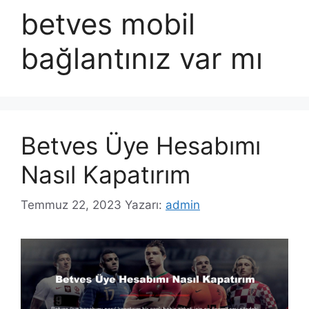
betves mobil
bağlantınız var mı
Betves Üye Hesabımı
Nasıl Kapatırım
Temmuz 22, 2023
Yazarı:
admin