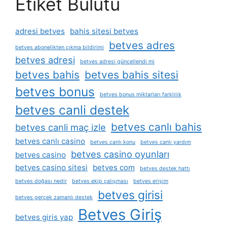
Etiket Bulutu
adresi betves
bahis sitesi betves
betves adres
betves abonelikten çıkma bildirimi
betves adresi
betves adresi güncellendi mi
betves bahis
betves bahis sitesi
betves bonus
betves bonus miktarları farklılık
betves canli destek
betves canlı bahis
betves canli maç izle
betves canlı casino
betves canlı konu
betves canlı yardım
betves casino oyunları
betves casino
betves casino sitesi
betves com
betves destek hattı
betves doğası nedir
betves ekip çalışması
betves erişim
betves girisi
betves gerçek zamanlı destek
Betves Giriş
betves giris yap