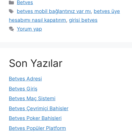
Kategoriler
Betves
Etiketler
betves mobil bağlantınız var mı
,
betves üye
hesabımı nasıl kapatırım
,
girisi betves
Yorum yap
Son Yazılar
Betves Adresi
Betves Giriş
Betves Maç Sistemi
Betves Çevrimiçi Bahisler
Betves Poker Bahisleri
Betves Popüler Platform