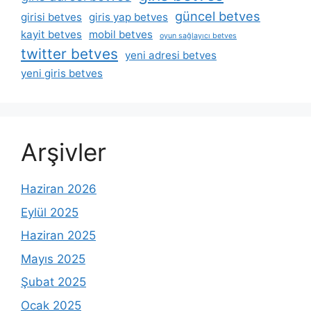
güncel betves
girisi betves
giris yap betves
kayit betves
mobil betves
oyun sağlayıcı betves
twitter betves
yeni adresi betves
yeni giris betves
Arşivler
Haziran 2026
Eylül 2025
Haziran 2025
Mayıs 2025
Şubat 2025
Ocak 2025