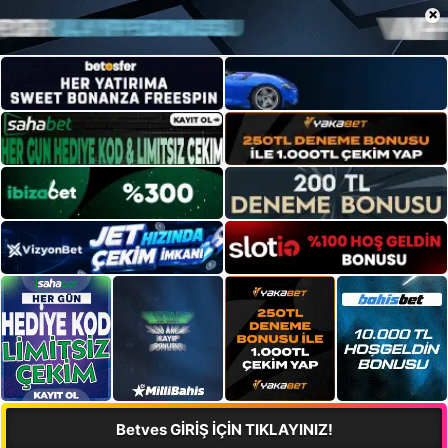
×
Betves GİRİŞ İÇİN TIKLAYINIZ!