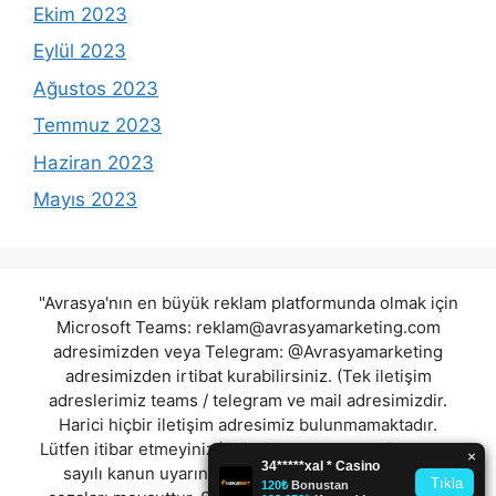
Ekim 2023
Eylül 2023
Ağustos 2023
Temmuz 2023
Haziran 2023
Mayıs 2023
"Avrasya'nın en büyük reklam platformunda olmak için
Microsoft Teams:
reklam@avrasyamarketing.com
adresimizden veya Telegram: @Avrasyamarketing
adresimizden irtibat kurabilirsiniz. (Tek iletişim
adreslerimiz teams / telegram ve mail adresimizdir.
Harici hiçbir iletişim adresimiz bulunmamaktadır.
Lütfen itibar etmeyiniz.) Türkiye yasalarına göre 7258
sayılı kanun uyarınca yasa dışı bahis oynamanın