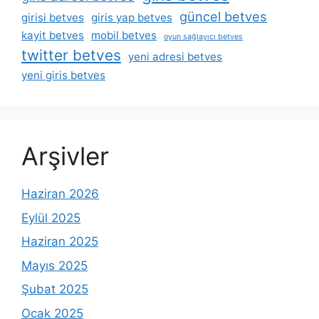
güncel betves
girisi betves
giris yap betves
kayit betves
mobil betves
oyun sağlayıcı betves
twitter betves
yeni adresi betves
yeni giris betves
Arşivler
Haziran 2026
Eylül 2025
Haziran 2025
Mayıs 2025
Şubat 2025
Ocak 2025