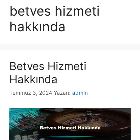
betves hizmeti
hakkında
Betves Hizmeti
Hakkında
Temmuz 3, 2024
Yazarı:
admin