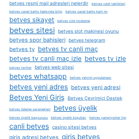
betves resmi mail adresleri nelerdir
betves rulet taktikleri
betves sanal bahis hakkında bilgi
betves sanal bahis karlı mı
betves sikayet
betves site i̇nceleme
betves sitesi
betves slot makinesi oyunu
betves spor bahisleri
betves telegram
betves tv canli maç
betves tv
betves tv canli maç izle
betves tv izle
betves web sitesi
betves twitter
betves whatsapp
betves yatırım uygulaması
betves yeni adres
betves yeni adresi
Betves Yeni Giriş
Betves Çevrimiçi Destek
betves üyelik
betves ödeme seçenekleri
betves üyelik başvurusu
betves üyelik koşulları
betves şampiyonlar ligi
canli betves
casino sitesi betves
giris betves
giris adresi betves