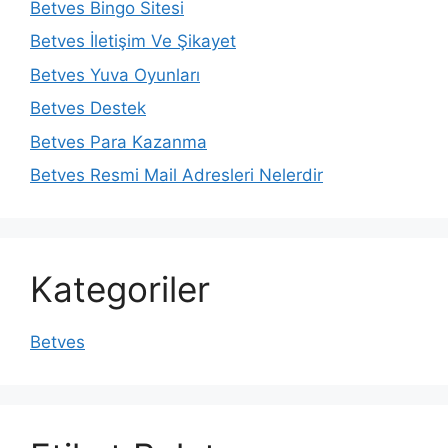
Betves Bingo Sitesi
Betves İletişim Ve Şikayet
Betves Yuva Oyunları
Betves Destek
Betves Para Kazanma
Betves Resmi Mail Adresleri Nelerdir
Kategoriler
Betves