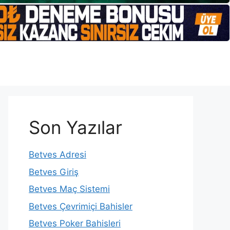
Son Yazılar
Betves Adresi
Betves Giriş
Betves Maç Sistemi
Betves Çevrimiçi Bahisler
Betves Poker Bahisleri