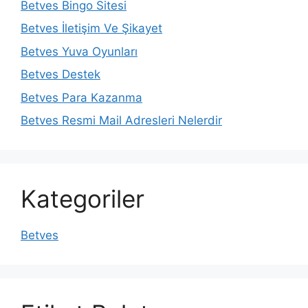
Betves Bingo Sitesi
Betves İletişim Ve Şikayet
Betves Yuva Oyunları
Betves Destek
Betves Para Kazanma
Betves Resmi Mail Adresleri Nelerdir
Kategoriler
Betves