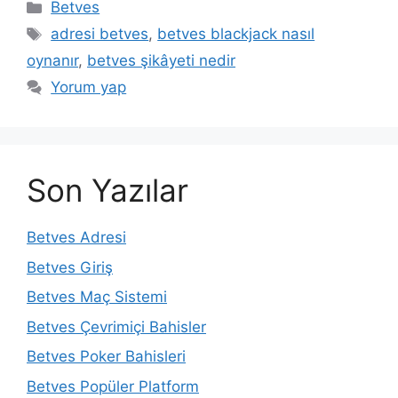
Kategoriler
Betves
Etiketler
adresi betves
,
betves blackjack nasıl
oynanır
,
betves şikâyeti nedir
Yorum yap
Son Yazılar
Betves Adresi
Betves Giriş
Betves Maç Sistemi
Betves Çevrimiçi Bahisler
Betves Poker Bahisleri
Betves Popüler Platform