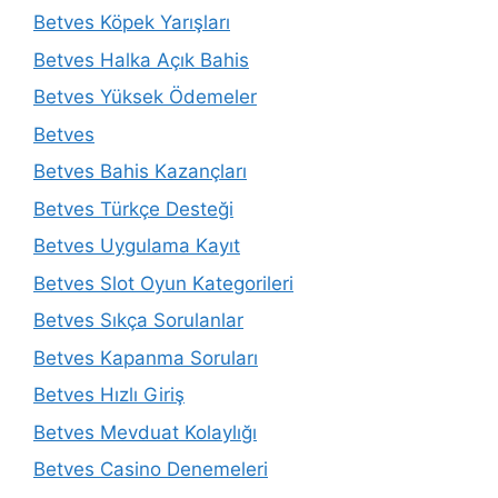
Betves Köpek Yarışları
Betves Halka Açık Bahis
Betves Yüksek Ödemeler
Betves
Betves Bahis Kazançları
Betves Türkçe Desteği
Betves Uygulama Kayıt
Betves Slot Oyun Kategorileri
Betves Sıkça Sorulanlar
Betves Kapanma Soruları
Betves Hızlı Giriş
Betves Mevduat Kolaylığı
Betves Casino Denemeleri