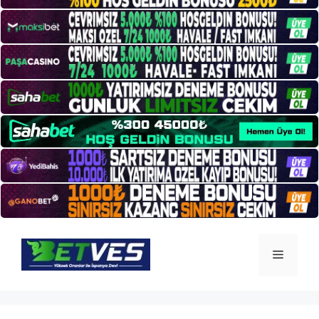
İçeriğe
atla
Menü