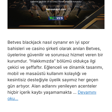
Betves blackjack nasıl oynanır en iyi spor
bahisleri ve casino şirketi olarak anılan Betves,
üyelerine güvenilir ve sorunsuz hizmet veren bir
kurumdur. “Hakkımızda” bölümü oldukça ilgi
çekici ve şeffaftır. Eğlenceli ve dinamik tasarımı,
mobil ve masaüstü kullanım kolaylığı ve
kesintisiz desteğiyle üyelik sayımız her geçen
gün artıyor. Alan adlarını yenileyen acenteler
hiçbir içerik kaybı yaşamamakta …
Devamını
oku…