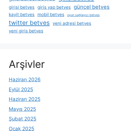
güncel betves
girisi betves
giris yap betves
kayit betves
mobil betves
oyun sağlayıcı betves
twitter betves
yeni adresi betves
yeni giris betves
Arşivler
Haziran 2026
Eylül 2025
Haziran 2025
Mayıs 2025
Şubat 2025
Ocak 2025