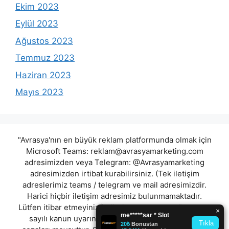
Ekim 2023
Eylül 2023
Ağustos 2023
Temmuz 2023
Haziran 2023
Mayıs 2023
"Avrasya'nın en büyük reklam platformunda olmak için
Microsoft Teams:
reklam@avrasyamarketing.com
adresimizden veya Telegram: @Avrasyamarketing
adresimizden irtibat kurabilirsiniz. (Tek iletişim
adreslerimiz teams / telegram ve mail adresimizdir.
Harici hiçbir iletişim adresimiz bulunmamaktadır.
Lütfen itibar etmeyiniz.) Türkiye yasalarına göre 7258
sayılı kanun uyarınca yasa dışı bahis oynamanın