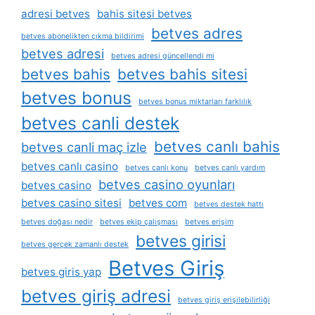
adresi betves
bahis sitesi betves
betves adres
betves abonelikten çıkma bildirimi
betves adresi
betves adresi güncellendi mi
betves bahis
betves bahis sitesi
betves bonus
betves bonus miktarları farklılık
betves canli destek
betves canlı bahis
betves canli maç izle
betves canlı casino
betves canlı konu
betves canlı yardım
betves casino oyunları
betves casino
betves casino sitesi
betves com
betves destek hattı
betves doğası nedir
betves ekip çalışması
betves erişim
betves girisi
betves gerçek zamanlı destek
Betves Giriş
betves giris yap
betves giriş adresi
betves giriş erişilebilirliği