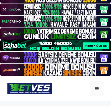
İçeriğe
atla
Menü