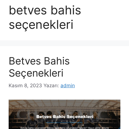
betves bahis
seçenekleri
Betves Bahis
Seçenekleri
Kasım 8, 2023
Yazarı:
admin