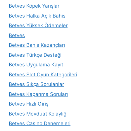
Betves Köpek Yarışları
Betves Halka Açık Bahis
Betves Yüksek Ödemeler
Betves
Betves Bahis Kazançları
Betves Türkçe Desteği
Betves Uygulama Kayıt
Betves Slot Oyun Kategorileri
Betves Sıkça Sorulanlar
Betves Kapanma Soruları
Betves Hızlı Giriş
Betves Mevduat Kolaylığı
Betves Casino Denemeleri