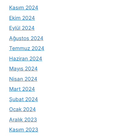
Kasım 2024
Ekim 2024
Eylül 2024
Ağustos 2024
Temmuz 2024
Haziran 2024
Mayıs 2024
Nisan 2024
Mart 2024
Şubat 2024
Ocak 2024
Aralık 2023
Kasım 2023