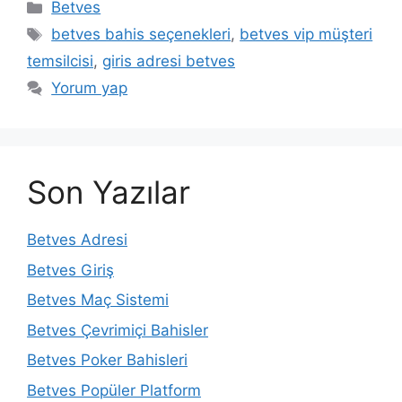
Kategoriler
Betves
Etiketler
betves bahis seçenekleri
,
betves vip müşteri
temsilcisi
,
giris adresi betves
Yorum yap
Son Yazılar
Betves Adresi
Betves Giriş
Betves Maç Sistemi
Betves Çevrimiçi Bahisler
Betves Poker Bahisleri
Betves Popüler Platform