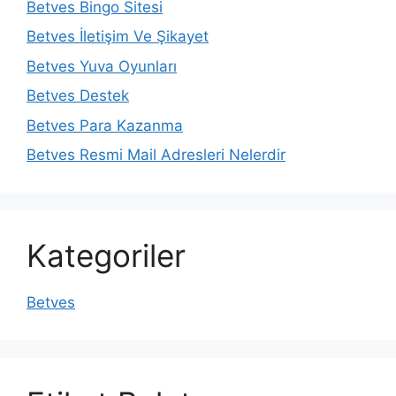
Betves Bingo Sitesi
Betves İletişim Ve Şikayet
Betves Yuva Oyunları
Betves Destek
Betves Para Kazanma
Betves Resmi Mail Adresleri Nelerdir
Kategoriler
Betves