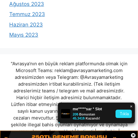
Ağustos 2023
Temmuz 2023
Haziran 2023
Mayıs 2023
"Avrasya'nın en büyük reklam platformunda olmak için
Microsoft Teams:
reklam@avrasyamarketing.com
adresimizden veya Telegram: @Avrasyamarketing
adresimizden irtibat kurabilirsiniz. (Tek iletişim
adreslerimiz teams / telegram ve mail adresimizdir.
Harici hiçbir iletişim adresimiz bulunmamaktadır.
Lütfen itibar etmeyiniz.) Türkiye yasalarına göre 7258
sayılı kanun uyarınca yasa dışı bahis oynamanın
cezaları mevcuttur. Şu an bulunduğunuz site hiç bir
şekilde illegal bahis oyunları oynatmıyor ve oynamaya
aracı olmuyordur.
amkbet
|
betjanti
|
seabahis
|
×