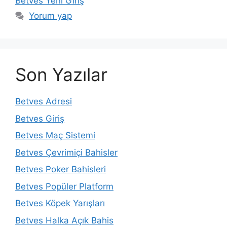
Betves Yeni Giriş
Yorum yap
Son Yazılar
Betves Adresi
Betves Giriş
Betves Maç Sistemi
Betves Çevrimiçi Bahisler
Betves Poker Bahisleri
Betves Popüler Platform
Betves Köpek Yarışları
Betves Halka Açık Bahis