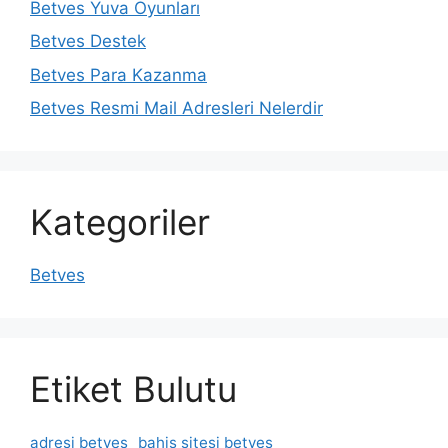
Betves Yuva Oyunları
Betves Destek
Betves Para Kazanma
Betves Resmi Mail Adresleri Nelerdir
Kategoriler
Betves
Etiket Bulutu
adresi betves
bahis sitesi betves