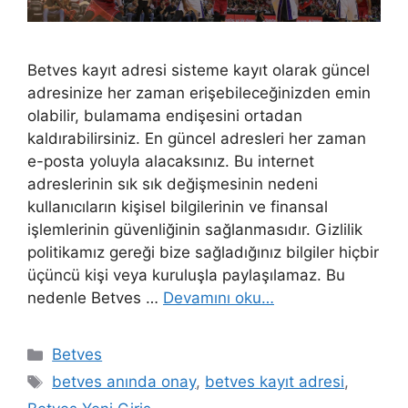
Betves kayıt adresi sisteme kayıt olarak güncel
adresinize her zaman erişebileceğinizden emin
olabilir, bulamama endişesini ortadan
kaldırabilirsiniz. En güncel adresleri her zaman
e-posta yoluyla alacaksınız. Bu internet
adreslerinin sık sık değişmesinin nedeni
kullanıcıların kişisel bilgilerinin ve finansal
işlemlerinin güvenliğinin sağlanmasıdır. Gizlilik
politikamız gereği bize sağladığınız bilgiler hiçbir
üçüncü kişi veya kuruluşla paylaşılamaz. Bu
nedenle Betves …
Devamını oku…
Kategoriler
Betves
Etiketler
betves anında onay
,
betves kayıt adresi
,