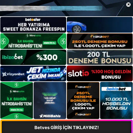
×
Betves GİRİŞ İÇİN TIKLAYINIZ!