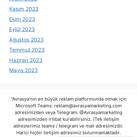
Kasım 2023
Ekim 2023
Eylül 2023
Ağustos 2023
Temmuz 2023
Haziran 2023
Mayıs 2023
"Avrasya'nın en büyük reklam platformunda olmak için
Microsoft Teams:
reklam@avrasyamarketing.com
adresimizden veya Telegram: @Avrasyamarketing
adresimizden irtibat kurabilirsiniz. (Tek iletişim
adreslerimiz teams / telegram ve mail adresimizdir.
Harici hiçbir iletişim adresimiz bulunmamaktadır.