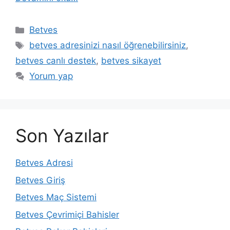
Kategoriler
Betves
Etiketler
betves adresinizi nasıl öğrenebilirsiniz
,
betves canlı destek
,
betves sikayet
Yorum yap
Son Yazılar
Betves Adresi
Betves Giriş
Betves Maç Sistemi
Betves Çevrimiçi Bahisler