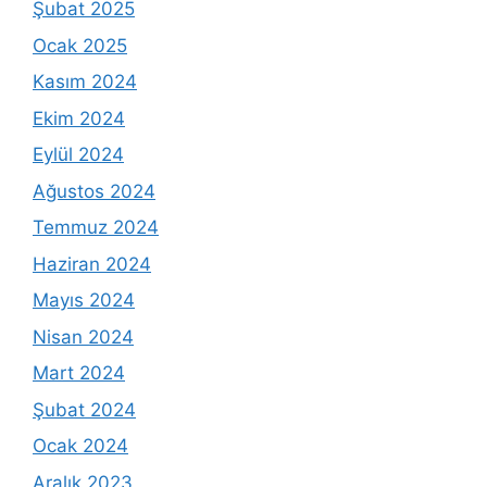
Şubat 2025
Ocak 2025
Kasım 2024
Ekim 2024
Eylül 2024
Ağustos 2024
Temmuz 2024
Haziran 2024
Mayıs 2024
Nisan 2024
Mart 2024
Şubat 2024
Ocak 2024
Aralık 2023