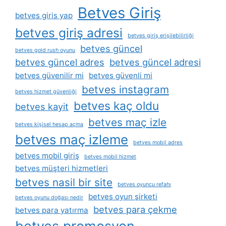
Betves Giriş
betves giris yap
betves giriş adresi
betves giriş erişilebilirliği
betves güncel
betves gold rush oyunu
betves güncel adres
betves güncel adresi
betves güvenilir mi
betves güvenli mi
betves instagram
betves hizmet güvenliği
betves kaç oldu
betves kayit
betves maç izle
betves kişisel hesap açma
betves maç izleme
betves mobil adres
betves mobil giriş
betves mobil hizmet
betves müşteri hizmetleri
betves nasil bir site
betves oyuncu refahı
betves oyun şirketi
betves oyunu doğası nedir
betves para çekme
betves para yatırma