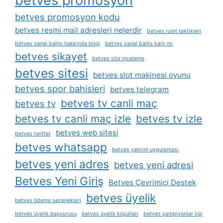
betves promosyon
betves promosyon kodu
betves resmi mail adresleri nelerdir
betves rulet taktikleri
betves sanal bahis hakkında bilgi
betves sanal bahis karlı mı
betves sikayet
betves site i̇nceleme
betves sitesi
betves slot makinesi oyunu
betves spor bahisleri
betves telegram
betves tv canli maç
betves tv
betves tv canli maç izle
betves tv izle
betves web sitesi
betves twitter
betves whatsapp
betves yatırım uygulaması
betves yeni adres
betves yeni adresi
Betves Yeni Giriş
Betves Çevrimiçi Destek
betves üyelik
betves ödeme seçenekleri
betves üyelik başvurusu
betves üyelik koşulları
betves şampiyonlar ligi