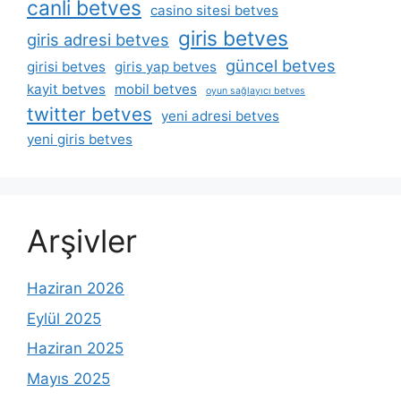
canli betves
casino sitesi betves
giris betves
giris adresi betves
güncel betves
girisi betves
giris yap betves
kayit betves
mobil betves
oyun sağlayıcı betves
twitter betves
yeni adresi betves
yeni giris betves
Arşivler
Haziran 2026
Eylül 2025
Haziran 2025
Mayıs 2025