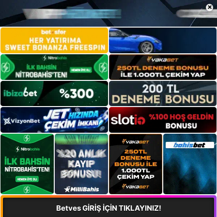
×
Betves GİRİŞ İÇİN TIKLAYINIZ!