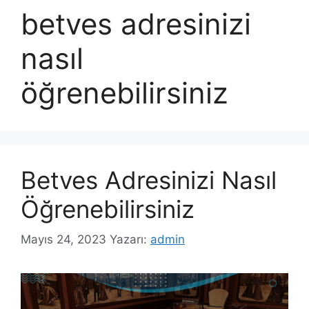
betves adresinizi
nasıl
öğrenebilirsiniz
Betves Adresinizi Nasıl
Öğrenebilirsiniz
Mayıs 24, 2023
Yazarı:
admin