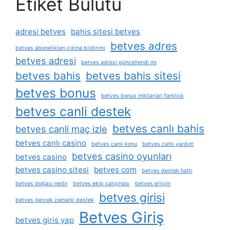
Etiket Bulutu
adresi betves
bahis sitesi betves
betves adres
betves abonelikten çıkma bildirimi
betves adresi
betves adresi güncellendi mi
betves bahis
betves bahis sitesi
betves bonus
betves bonus miktarları farklılık
betves canli destek
betves canlı bahis
betves canli maç izle
betves canlı casino
betves canlı konu
betves canlı yardım
betves casino oyunları
betves casino
betves casino sitesi
betves com
betves destek hattı
betves doğası nedir
betves ekip çalışması
betves erişim
betves girisi
betves gerçek zamanlı destek
Betves Giriş
betves giris yap