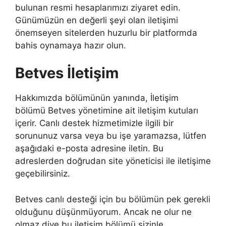
bulunan resmi hesaplarımızı ziyaret edin.
Günümüzün en değerli şeyi olan iletişimi
önemseyen sitelerden huzurlu bir platformda
bahis oynamaya hazır olun.
Betves İletişim
Hakkımızda bölümünün yanında, İletişim
bölümü Betves yönetimine ait iletişim kutuları
içerir. Canlı destek hizmetimizle ilgili bir
sorununuz varsa veya bu işe yaramazsa, lütfen
aşağıdaki e-posta adresine iletin. Bu
adreslerden doğrudan site yöneticisi ile iletişime
geçebilirsiniz.
Betves canlı desteği için bu bölümün pek gerekli
olduğunu düşünmüyorum. Ancak ne olur ne
olmaz diye bu iletişim bölümü sizinle