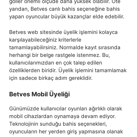
goller önemli ölçüde daha yüksek olabilir. Öte
yandan, Betves canlı bahis seçeneğine bahis
yapan oyuncular büyük kazançlar elde edebilir.
Betves web sitesinde üyelik işlemini kolayca
karşılayabileceğiniz kriterlerle
tamamlayabilirsiniz. Normalde kayıt sırasında
herhangi bir belge rastgele istenmez. Bu,
kullanıcılarımızdan en çok talep edilen
özelliklerden biridir. Üyelik işlemini tamamlamak
için sadece birkaç adım gereklidir.
Betves Mobil Üyeliği
Günümüzde kullanıcılar oyunları ağırlıklı olarak
mobil cihazlardan oynamaya devam ediyor.
Teknolojinin sunduğu bahis seçenekleri,
oyuncuların her yerden giriş yapmasına olanak