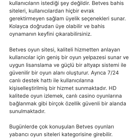
kullanıcıların istediği şey değildir. Betves bahis
siteleri, kullanıcılardan hiçbir evrak
gerektirmeyen sağlam üyelik seçenekleri sunar.
Kolayca doğrudan üye olabilir ve bahis
oynamanın keyfini çıkarabilirsiniz.
Betves oyun sitesi, kaliteli hizmetten anlayan
kullanıcılar için geniş bir oyun yelpazesi sunar ve
uygun lisanslama ve güçlü bir altyapı sistemi ile
güvenilir bir oyun alanı oluşturur. Ayrıca 7/24
canlı destek hattı ile kullanıcılarına
kişiselleştirilmiş bir hizmet sunmaktadır. HD
kalitede oyun izlemek, canlı casino oyunlarına
bağlanmak gibi birçok özellik güvenli bir alanda
sunulmaktadır.
Bugünlerde çok konuşulan Betves oyunları
yabancı oyun siteleri kategorisine girebilir.