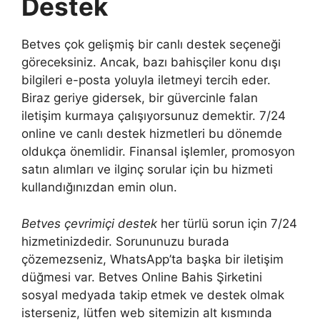
Destek
Betves çok gelişmiş bir canlı destek seçeneği
göreceksiniz. Ancak, bazı bahisçiler konu dışı
bilgileri e-posta yoluyla iletmeyi tercih eder.
Biraz geriye gidersek, bir güvercinle falan
iletişim kurmaya çalışıyorsunuz demektir. 7/24
online ve canlı destek hizmetleri bu dönemde
oldukça önemlidir. Finansal işlemler, promosyon
satın alımları ve ilginç sorular için bu hizmeti
kullandığınızdan emin olun.
Betves çevrimiçi destek
her türlü sorun için 7/24
hizmetinizdedir. Sorununuzu burada
çözemezseniz, WhatsApp’ta başka bir iletişim
düğmesi var. Betves Online Bahis Şirketini
sosyal medyada takip etmek ve destek olmak
isterseniz, lütfen web sitemizin alt kısmında