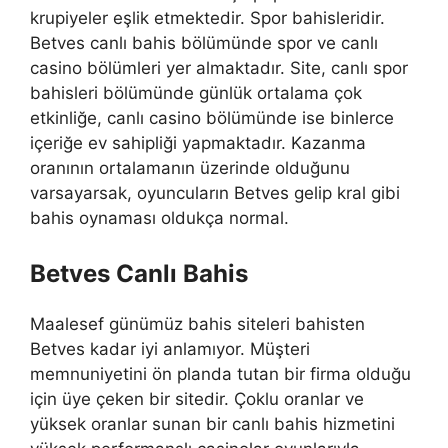
krupiyeler eşlik etmektedir. Spor bahisleridir.
Betves canlı bahis bölümünde spor ve canlı
casino bölümleri yer almaktadır. Site, canlı spor
bahisleri bölümünde günlük ortalama çok
etkinliğe, canlı casino bölümünde ise binlerce
içeriğe ev sahipliği yapmaktadır. Kazanma
oranının ortalamanın üzerinde olduğunu
varsayarsak, oyuncuların Betves gelip kral gibi
bahis oynaması oldukça normal.
Betves Canlı Bahis
Maalesef günümüz bahis siteleri bahisten
Betves kadar iyi anlamıyor. Müşteri
memnuniyetini ön planda tutan bir firma olduğu
için üye çeken bir sitedir. Çoklu oranlar ve
yüksek oranlar sunan bir canlı bahis hizmetini