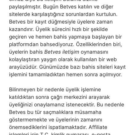
paylaşılmıştır. Bugün Betves katılın ve diğer
sitelerde karşılaştığınız sorunlardan kurtulun.
Betves bir kayıt düğmesiyle üyelere zaman
kazandırır. Üyelik sürecini hızlı bir şekilde
geçiren ve hemen bahis yapmaya başlayan bir
platformdan bahsediyoruz. Özelliklerinden biri,
üyelerin bahis
Betves iletişim
oynamasını
kolaylaştıran yaygın olarak kullanılan bir web
arayüzüdür. Günümüzde bazı bahis siteleri kayıt
işlemini tamamladıktan hemen sonra açılmıyor.
Bilinmeyen bir nedenle üyelik işlemine
katıldıktan sonra çağrı merkezini arayarak
üyeliğinizi onaylamanız istenecektir. Bu nedenle
Betves bu tür saçmalıklara müsamaha
göstermemekte ve üyelerinin zamanını
önemsediklerini ispatlamaktadır. Affiliate
işlemleri için T.C. kimlik numarası, e-posta