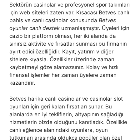
Sektörün casinolar ve profesyonel spor takımları
için web siteleri zaten var. Kısacası Betves canlı
bahis ve canlı casinolar konusunda
Betves
oyunlar canlı destek
uzmanlaşmıştır. Üyeleri için
cazip bir platform olması, her iki alanda da
sınırsız aktivite ve fırsatlar sunması bu firmanın
ayırt edici özelliğidir. Kayıt, yatırım v diğer
sitelere kıyasla. Özellikler üzerinde zaman
kaybetmeyi göze alamazsınız. Kolay ve hızlı
finansal işlemler her zaman üyelere zaman
kazandırır.
Betves harika canlı casinolar ve casinolar slot
oyunları için geri kalan fırsatları sunar. Bu
alanlarda en iyi tekliflerin, altyapının sağladığı
hizmetlerin bizde olduğunu kanıtladık. Özellikle
canlı eğlence alanındaki oyunlara, oyun
tutkunları arasında oldukça popüler olan özel