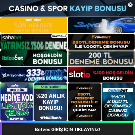
×
Betves GİRİŞ İÇİN TIKLAYINIZ!