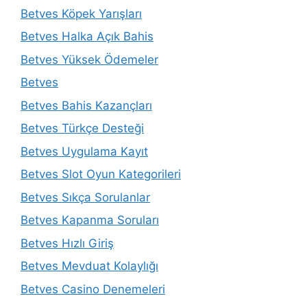
Betves Köpek Yarışları
Betves Halka Açık Bahis
Betves Yüksek Ödemeler
Betves
Betves Bahis Kazançları
Betves Türkçe Desteği
Betves Uygulama Kayıt
Betves Slot Oyun Kategorileri
Betves Sıkça Sorulanlar
Betves Kapanma Soruları
Betves Hızlı Giriş
Betves Mevduat Kolaylığı
Betves Casino Denemeleri