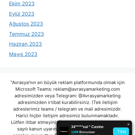
Ekim 2023
Eylül 2023
Ağustos 2023
Temmuz 2023
Haziran 2023
Mayıs 2023
"Avrasya'nın en büyük reklam platformunda olmak için
Microsoft Teams:
reklam@avrasyamarketing.com
adresimizden veya Telegram: @Avrasyamarketing
adresimizden irtibat kurabilirsiniz. (Tek iletişim
adreslerimiz teams / telegram ve mail adresimizdir.
Harici hiçbir iletişim adresimiz bulunmamaktadır.
Lütfen itibar etmeyiniz.) Türkiye yasalarına göre 7258
sayılı kanun uyarınca yasa dışı bahis oynamanın