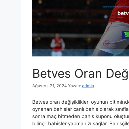
Betves Oran Değiş
Ağustos 21, 2024
Yazarı:
admin
Betves oran değişiklikleri oyunun bitimin
oynanan bahisler canlı bahis olarak sınıflan
sonra maç bitmeden bahis kuponu oluşturab
bilinçli bahisler yapmanızı sağlar. Bahisçile