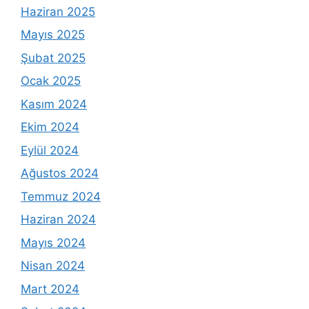
Haziran 2025
Mayıs 2025
Şubat 2025
Ocak 2025
Kasım 2024
Ekim 2024
Eylül 2024
Ağustos 2024
Temmuz 2024
Haziran 2024
Mayıs 2024
Nisan 2024
Mart 2024