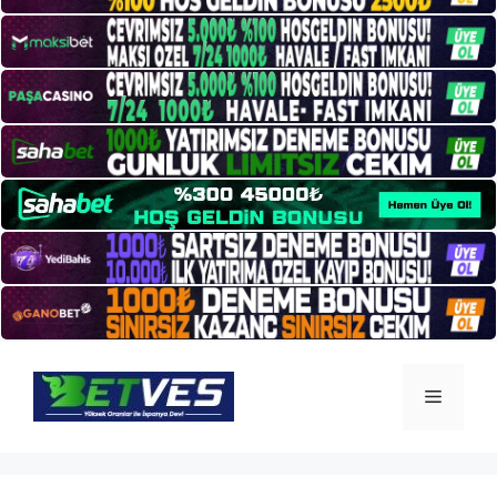
İçeriğe
atla
Menü