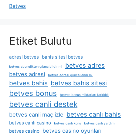
Betves
Etiket Bulutu
adresi betves
bahis sitesi betves
betves adres
betves abonelikten çıkma bildirimi
betves adresi
betves adresi güncellendi mi
betves bahis
betves bahis sitesi
betves bonus
betves bonus miktarları farklılık
betves canli destek
betves canlı bahis
betves canli maç izle
betves canlı casino
betves canlı konu
betves canlı yardım
betves casino oyunları
betves casino