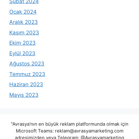
Şubat 2024
Ocak 2024
Aralık 2023
Kasım 2023
Ekim 2023
Eylül 2023
Ağustos 2023
Temmuz 2023
Haziran 2023
Mayıs 2023
"Avrasya'nın en büyük reklam platformunda olmak için
Microsoft Teams:
reklam@avrasyamarketing.com
adresimizden veya Telegram: @Avrasyamarketing