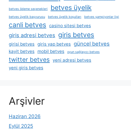
betves üyelik
betves ödeme seçenekleri
betves üyelik başvurusu
betves üyelik koşulları
betves şampiyonlar ligi
canli betves
casino sitesi betves
giris betves
giris adresi betves
güncel betves
girisi betves
giris yap betves
kayit betves
mobil betves
oyun sağlayıcı betves
twitter betves
yeni adresi betves
yeni giris betves
Arşivler
Haziran 2026
Eylül 2025