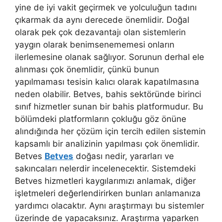
yine de iyi vakit geçirmek ve yolculuğun tadını
çıkarmak da aynı derecede önemlidir. Doğal
olarak pek çok dezavantajı olan sistemlerin
yaygın olarak benimsenememesi onların
ilerlemesine olanak sağlıyor. Sorunun derhal ele
alınması çok önemlidir, çünkü bunun
yapılmaması tesisin kalıcı olarak kapatılmasına
neden olabilir. Betves, bahis sektöründe birinci
sınıf hizmetler sunan bir bahis platformudur. Bu
bölümdeki platformların çokluğu göz önüne
alındığında her çözüm için tercih edilen sistemin
kapsamlı bir analizinin yapılması çok önemlidir.
Betves
Betves
doğası nedir, yararları ve
sakıncaları nelerdir incelenecektir. Sistemdeki
Betves hizmetleri kaygılarımızı anlamak, diğer
işletmeleri değerlendirirken bunları anlamanıza
yardımcı olacaktır. Aynı araştırmayı bu sistemler
üzerinde de yapacaksınız. Araştırma yaparken