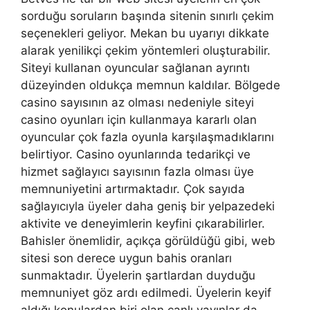
sorduğu soruların başında sitenin sınırlı çekim
seçenekleri geliyor. Mekan bu uyarıyı dikkate
alarak yenilikçi çekim yöntemleri oluşturabilir.
Siteyi kullanan oyuncular sağlanan ayrıntı
düzeyinden oldukça memnun kaldılar. Bölgede
casino sayısının az olması nedeniyle siteyi
casino oyunları için kullanmaya kararlı olan
oyuncular çok fazla oyunla karşılaşmadıklarını
belirtiyor. Casino oyunlarında tedarikçi ve
hizmet sağlayıcı sayısının fazla olması üye
memnuniyetini artırmaktadır. Çok sayıda
sağlayıcıyla üyeler daha geniş bir yelpazedeki
aktivite ve deneyimlerin keyfini çıkarabilirler.
Bahisler önemlidir, açıkça görüldüğü gibi, web
sitesi son derece uygun bahis oranları
sunmaktadır. Üyelerin şartlardan duyduğu
memnuniyet göz ardı edilmedi. Üyelerin keyif