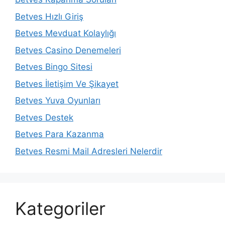
Betves Hızlı Giriş
Betves Mevduat Kolaylığı
Betves Casino Denemeleri
Betves Bingo Sitesi
Betves İletişim Ve Şikayet
Betves Yuva Oyunları
Betves Destek
Betves Para Kazanma
Betves Resmi Mail Adresleri Nelerdir
Kategoriler