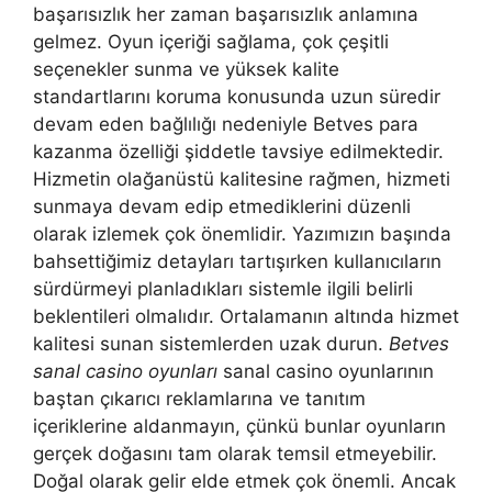
başarısızlık her zaman başarısızlık anlamına
gelmez. Oyun içeriği sağlama, çok çeşitli
seçenekler sunma ve yüksek kalite
standartlarını koruma konusunda uzun süredir
devam eden bağlılığı nedeniyle Betves para
kazanma özelliği şiddetle tavsiye edilmektedir.
Hizmetin olağanüstü kalitesine rağmen, hizmeti
sunmaya devam edip etmediklerini düzenli
olarak izlemek çok önemlidir. Yazımızın başında
bahsettiğimiz detayları tartışırken kullanıcıların
sürdürmeyi planladıkları sistemle ilgili belirli
beklentileri olmalıdır. Ortalamanın altında hizmet
kalitesi sunan sistemlerden uzak durun.
Betves
sanal casino oyunları
sanal casino oyunlarının
baştan çıkarıcı reklamlarına ve tanıtım
içeriklerine aldanmayın, çünkü bunlar oyunların
gerçek doğasını tam olarak temsil etmeyebilir.
Doğal olarak gelir elde etmek çok önemli. Ancak