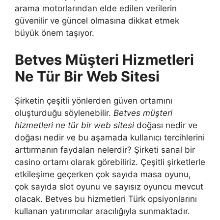
arama motorlarından elde edilen verilerin
güvenilir ve güncel olmasına dikkat etmek
büyük önem taşıyor.
Betves Müşteri Hizmetleri
Ne Tür Bir Web Sitesi
Şirketin çeşitli yönlerden güven ortamını
oluşturduğu söylenebilir.
Betves müşteri
hizmetleri ne tür bir web sitesi
doğası nedir ve
doğası nedir ve bu aşamada kullanıcı tercihlerini
arttırmanın faydaları nelerdir? Şirketi sanal bir
casino ortamı olarak görebiliriz. Çeşitli şirketlerle
etkileşime geçerken çok sayıda masa oyunu,
çok sayıda slot oyunu ve sayısız oyuncu mevcut
olacak. Betves bu hizmetleri Türk opsiyonlarını
kullanan yatırımcılar aracılığıyla sunmaktadır.