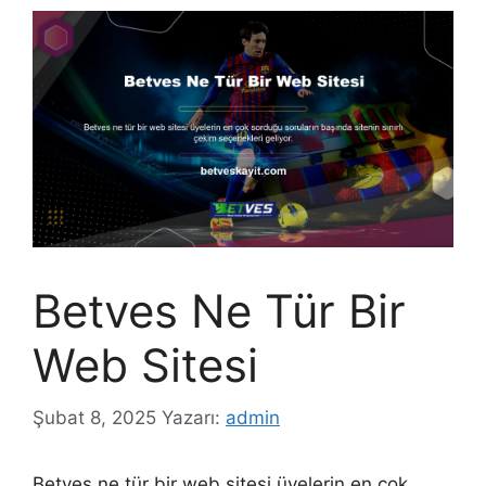
Betves Ne Tür Bir
Web Sitesi
Şubat 8, 2025
Yazarı:
admin
Betves ne tür bir web sitesi üyelerin en çok