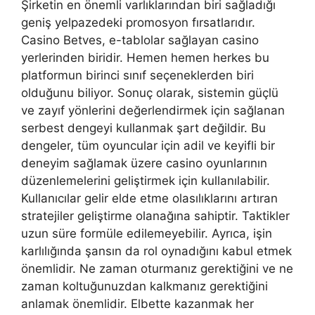
Şirketin en önemli varlıklarından biri sağladığı
geniş yelpazedeki promosyon fırsatlarıdır.
Casino Betves, e-tablolar sağlayan casino
yerlerinden biridir. Hemen hemen herkes bu
platformun birinci sınıf seçeneklerden biri
olduğunu biliyor. Sonuç olarak, sistemin güçlü
ve zayıf yönlerini değerlendirmek için sağlanan
serbest dengeyi kullanmak şart değildir. Bu
dengeler, tüm oyuncular için adil ve keyifli bir
deneyim sağlamak üzere casino oyunlarının
düzenlemelerini geliştirmek için kullanılabilir.
Kullanıcılar gelir elde etme olasılıklarını artıran
stratejiler geliştirme olanağına sahiptir. Taktikler
uzun süre formüle edilemeyebilir. Ayrıca, işin
karlılığında şansın da rol oynadığını kabul etmek
önemlidir. Ne zaman oturmanız gerektiğini ve ne
zaman koltuğunuzdan kalkmanız gerektiğini
anlamak önemlidir. Elbette kazanmak her