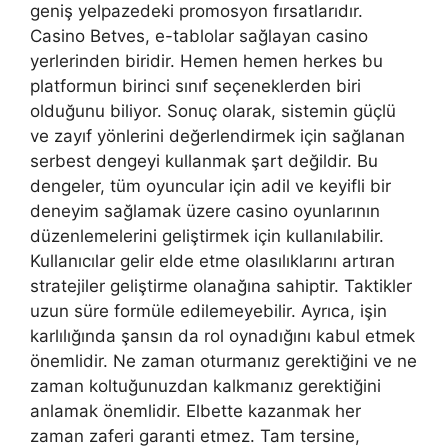
geniş yelpazedeki promosyon fırsatlarıdır.
Casino Betves, e-tablolar sağlayan casino
yerlerinden biridir. Hemen hemen herkes bu
platformun birinci sınıf seçeneklerden biri
olduğunu biliyor. Sonuç olarak, sistemin güçlü
ve zayıf yönlerini değerlendirmek için sağlanan
serbest dengeyi kullanmak şart değildir. Bu
dengeler, tüm oyuncular için adil ve keyifli bir
deneyim sağlamak üzere casino oyunlarının
düzenlemelerini geliştirmek için kullanılabilir.
Kullanıcılar gelir elde etme olasılıklarını artıran
stratejiler geliştirme olanağına sahiptir. Taktikler
uzun süre formüle edilemeyebilir. Ayrıca, işin
karlılığında şansın da rol oynadığını kabul etmek
önemlidir. Ne zaman oturmanız gerektiğini ve ne
zaman koltuğunuzdan kalkmanız gerektiğini
anlamak önemlidir. Elbette kazanmak her
zaman zaferi garanti etmez. Tam tersine,