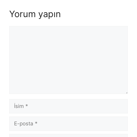
Yorum yapın
Yorum
İsim
E-
posta