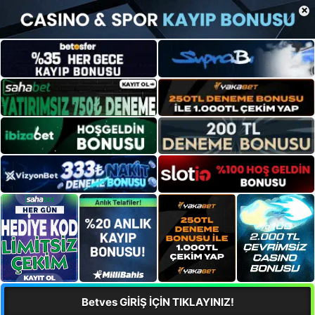
×
Betves GİRİŞ İÇİN TIKLAYINIZ!