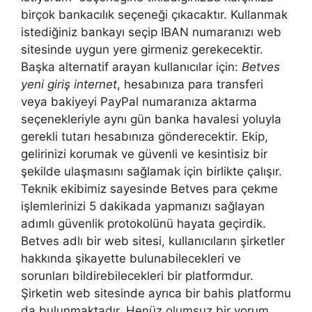
birçok bankacılık seçeneği çıkacaktır. Kullanmak
istediğiniz bankayı seçip IBAN numaranızı web
sitesinde uygun yere girmeniz gerekecektir.
Başka alternatif arayan kullanıcılar için:
Betves
yeni giriş internet
, hesabınıza para transferi
veya bakiyeyi PayPal numaranıza aktarma
seçenekleriyle aynı gün banka havalesi yoluyla
gerekli tutarı hesabınıza gönderecektir. Ekip,
gelirinizi korumak ve güvenli ve kesintisiz bir
şekilde ulaşmasını sağlamak için birlikte çalışır.
Teknik ekibimiz sayesinde Betves para çekme
işlemlerinizi 5 dakikada yapmanızı sağlayan
adımlı güvenlik protokolünü hayata geçirdik.
Betves adlı bir web sitesi, kullanıcıların şirketler
hakkında şikayette bulunabilecekleri ve
sorunları bildirebilecekleri bir platformdur.
Şirketin web sitesinde ayrıca bir bahis platformu
da bulunmaktadır. Henüz olumsuz bir yorum