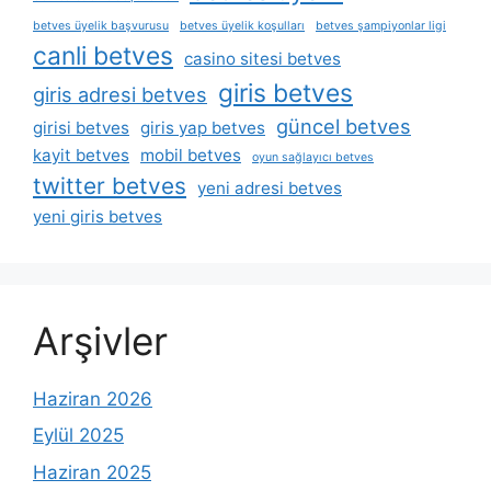
betves üyelik başvurusu
betves üyelik koşulları
betves şampiyonlar ligi
canli betves
casino sitesi betves
giris betves
giris adresi betves
güncel betves
girisi betves
giris yap betves
kayit betves
mobil betves
oyun sağlayıcı betves
twitter betves
yeni adresi betves
yeni giris betves
Arşivler
Haziran 2026
Eylül 2025
Haziran 2025