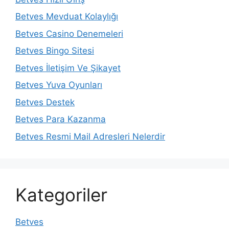
Betves Mevduat Kolaylığı
Betves Casino Denemeleri
Betves Bingo Sitesi
Betves İletişim Ve Şikayet
Betves Yuva Oyunları
Betves Destek
Betves Para Kazanma
Betves Resmi Mail Adresleri Nelerdir
Kategoriler
Betves