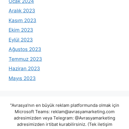
Ocak 2024
Aralık 2023
Kasım 2023
Ekim 2023
Eylül 2023
Ağustos 2023
Temmuz 2023
Haziran 2023
Mayıs 2023
"Avrasya'nın en büyük reklam platformunda olmak için
Microsoft Teams:
reklam@avrasyamarketing.com
adresimizden veya Telegram: @Avrasyamarketing
adresimizden irtibat kurabilirsiniz. (Tek iletişim