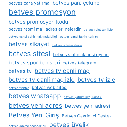
betves para çekme
betves para yatırma
betves promosyon
betves promosyon kodu
betves resmi mail adresleri nelerdir
betves rulet taktikleri
betves sanal bahis hakkında bilgi
betves sanal bahis karlı mı
betves sikayet
betves site i̇nceleme
betves sitesi
betves slot makinesi oyunu
betves spor bahisleri
betves telegram
betves tv canli maç
betves tv
betves tv canli maç izle
betves tv izle
betves web sitesi
betves twitter
betves whatsapp
betves yatırım uygulaması
betves yeni adres
betves yeni adresi
Betves Yeni Giriş
Betves Çevrimiçi Destek
betves üyelik
betves ödeme seçenekleri