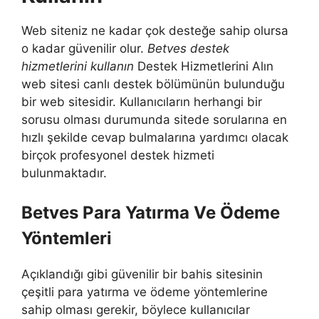
Web siteniz ne kadar çok desteğe sahip olursa
o kadar güvenilir olur.
Betves destek
hizmetlerini kullanın
Destek Hizmetlerini Alın
web sitesi canlı destek bölümünün bulunduğu
bir web sitesidir. Kullanıcıların herhangi bir
sorusu olması durumunda sitede sorularına en
hızlı şekilde cevap bulmalarına yardımcı olacak
birçok profesyonel destek hizmeti
bulunmaktadır.
Betves Para Yatırma Ve Ödeme
Yöntemleri
Açıklandığı gibi güvenilir bir bahis sitesinin
çeşitli para yatırma ve ödeme yöntemlerine
sahip olması gerekir, böylece kullanıcılar