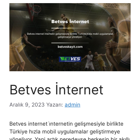
Betves İnternet
Aralık 9, 2023
Yazarı:
admin
Betves internet i̇nternetin gelişmesiyle birlikte
Türkiye hızla mobil uygulamalar geliştirmeye
yöneliyor. Yani artık neredeyse herkesin bir akıllı