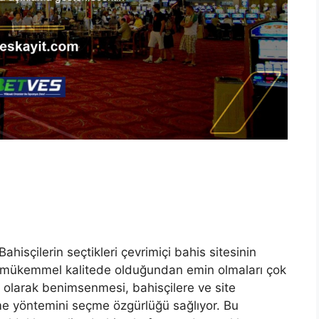
ahisçilerin seçtikleri çevrimiçi bahis sitesinin
 mükemmel kalitede olduğundan emin olmaları çok
 olarak benimsenmesi, bahisçilere ve site
eme yöntemini seçme özgürlüğü sağlıyor. Bu